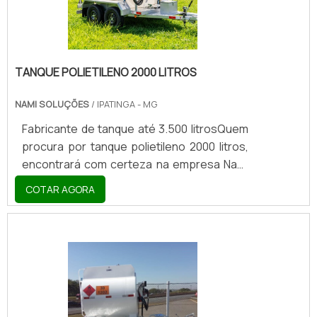
TANQUE POLIETILENO 2000 LITROS
NAMI SOLUÇÕES
/ IPATINGA - MG
Fabricante de tanque até 3.500 litrosQuem
procura por tanque polietileno 2000 litros,
encontrará com certeza na empresa Nami
Soluções. Solicitando uma cotação por
COTAR AGORA
meio da própria empresa e descobrindo a
líder da área de atuação, a compra é mais
segura.Quando a busca é por tanque
polietileno 2000 litros, com a Nami Soluções
o cliente conseguirá ótima qualidade com
soluções para o agronegócio focada no
armazenamento e transporte de