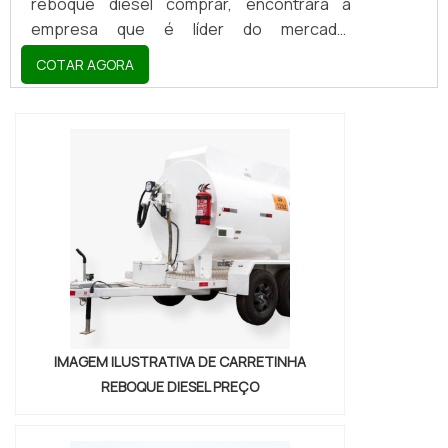
reboque diesel comprar, encontrará a
empresa que é líder do mercado.
Elaborando uma cotação na vitrine que se
COTAR AGORA
chama Soluções Industriais e descobrindo
a melhor referência em qualidade do
mercado.Sim, o lugar certo é aqui ! Quando
o interesse é por carretinha reboque diesel
comprar, com a Nami Solucoes encontrará
excelente custo-benefício com
pagamento acessível.OUTRAS
INFORMAÇÕES SOBRE CARRETINHA...
IMAGEM ILUSTRATIVA DE CARRETINHA
REBOQUE DIESEL PREÇO