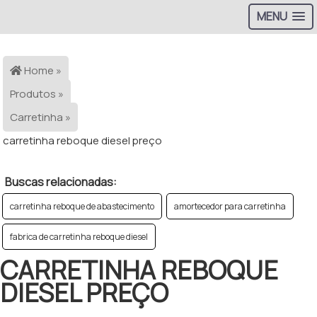
MENU
>
Home »
Produtos »
Carretinha »
carretinha reboque diesel preço
Buscas relacionadas:
carretinha reboque de abastecimento
amortecedor para carretinha
fabrica de carretinha reboque diesel
CARRETINHA REBOQUE
DIESEL PREÇO