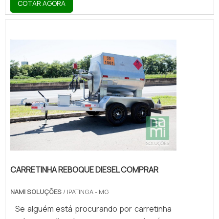
COTAR AGORA
indústrias e descobrindo a líder do
mercado.MAIS DETALHES INTERESSANTES
SOBRE CARRETINHA REBOQUE
DIESELQuem precisa de carretinha
reboque diesel comprometedora com os
serviços, chega até a Nami Solucoes.
Atuando com carretinha comboio e
reboque para transporte de gerador,
oferecendo o qu...
CARRETINHA REBOQUE DIESEL COMPRAR
NAMI SOLUÇÕES
/ IPATINGA - MG
Se alguém está procurando por carretinha