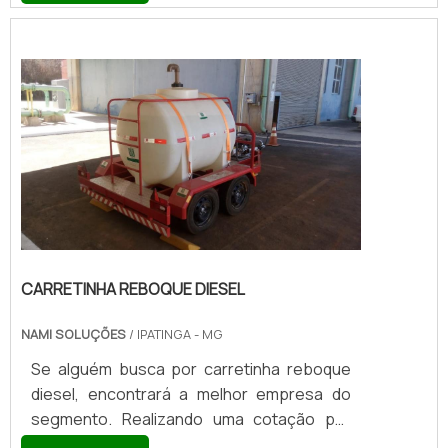
mercado em seu proprio segmento.Sim, é
isso mesmo! Quando o interesse é por
carretinha reboque diesel preço, com os
profissionais da Nami Solucoes conseguirá
assertividade com comprometimento com
os resultados dos clientes.MAIS DETALHES
SOBRE CARRETINHA REBOQ...
CARRETINHA REBOQUE DIESEL
NAMI SOLUÇÕES
/ IPATINGA - MG
Se alguém busca por carretinha reboque
diesel, encontrará a melhor empresa do
segmento. Realizando uma cotação por
meio da plataforma de divulgação das