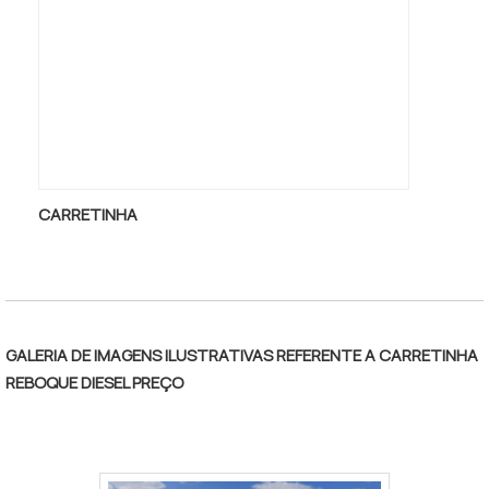
excelente custo-benefício.Garantimos a
satisfação dos clientes através de um
atendimento singular, por meio de
profissionais treinados e altamente
qualificadosNami Solucoes, empresa que
tem sido apontada de forma positiva no
mercado por toda seriedade e qualidade o
que comprova sua essência de trazer o
CARRETINHA
melhor aos clientes no mercado.
GALERIA DE IMAGENS ILUSTRATIVAS REFERENTE A CARRETINHA
REBOQUE DIESEL PREÇO