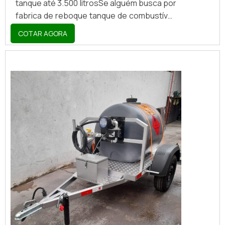
tanque até 3.500 litrosSe alguém busca por
fabrica de reboque tanque de combustível,
achará no website da Nami Solucoes .
COTAR AGORA
Realizando uma cotação por meio da
plataforma de divulgação das indústrias e
descobrindo a líder do mercado.Sim, o lugar
certo é aqui ! Quando o assunto é fabrica
de reboque tanque de combustível, com os
profissionais da Nami Solucoes receberá
precisão com comprometimento com...