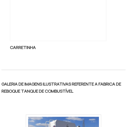
e reboque tanque inox com ótima qualidade
e assertividade.A empresa também conta
com um atendimento qualificado, através
de funcionários especializados e
cuidadosos, que entendem a necessidade
de cada cliente. Também foram investidos
valores consideráveis em instalações de
CARRETINHA
qualidade, aumentando a eficiência da
marca.A Nami Soluções é uma empresa que
tem se destacado no segmento por toda
seriedade e qualidade o que garante uma
entrega de excelência de ponta a ponta.
GALERIA DE IMAGENS ILUSTRATIVAS REFERENTE A FABRICA DE
Aproveite a visita para acessar o site e
REBOQUE TANQUE DE COMBUSTÍVEL
saber mais sobre a empresa, os serviços e
os produtos.