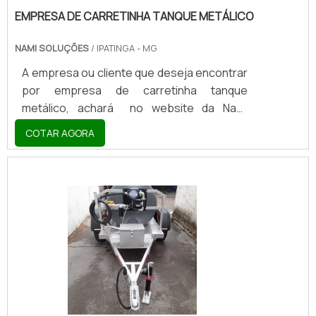
EMPRESA DE CARRETINHA TANQUE METÁLICO
NAMI SOLUÇÕES
/ IPATINGA - MG
A empresa ou cliente que deseja encontrar
por empresa de carretinha tanque
metálico, achará no website da Nami
Solucoes. Realizando uma cotação por
COTAR AGORA
meio da plataforma de divulgação das
indústrias e descobrindo a líder do
mercado.MAIS DETALHES SOBRE EMPRESA
DE CARRETINHA TANQUE METÁLICOSe
alguém busca por empresa de carretinha
tanque metálico responsável, encontra na
Nami Solucoes. Disponibilizando para os
clientes carretinha comboio e reboque
para transporte de equipamentos,
garantindo a satisfação da venda à entrega