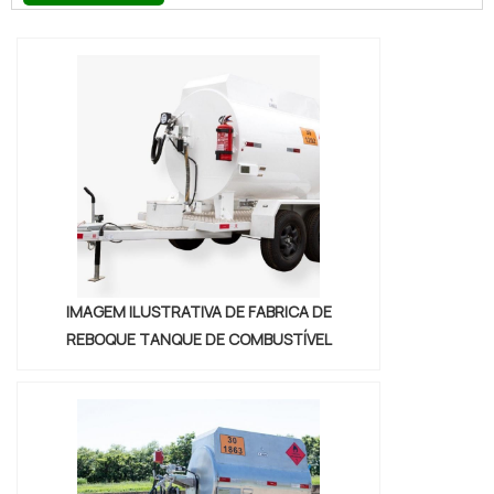
chama Soluções Industriais e descobrindo
a melhor referência em qualidade do
mercado.Sim, o lugar certo é aqui ! Quando
o interesse é por carretinha reboque diesel
comprar, com a Nami Solucoes encontrará
excelente custo-benefício com
pagamento acessível.OUTRAS
INFORMAÇÕES SOBRE CARRETINHA...
IMAGEM ILUSTRATIVA DE FABRICA DE
REBOQUE TANQUE DE COMBUSTÍVEL