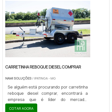
SOBRE FABRICA DE CARRETINHA REBOQUE
DE ABASTECIMENTOQuem quer encontrar
fabrica de carretinha reboque de
abastecimento inovadora, acha a Nami
Solucoes. É possível encontrar carr...
CARRETINHA REBOQUE DIESEL COMPRAR
NAMI SOLUÇÕES
/ IPATINGA - MG
Se alguém está procurando por carretinha
reboque diesel comprar, encontrará a
empresa que é líder do mercado.
Elaborando uma cotação na vitrine que se
COTAR AGORA