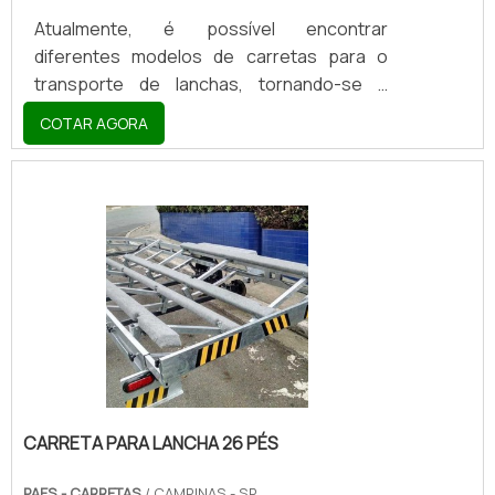
Atualmente, é possível encontrar
diferentes modelos de carretas para o
transporte de lanchas, tornando-se a
maneira mais efetiva de locomover o
COTAR AGORA
equipamento com segurança e sem causar
acidentes que podem prejudicar tanto a
estrutura da própria lancha, como também
de terceiros. A carreta para lancha de 21
pés, por exemplo, pode ser transportada
facilmente em uma carreta, embora seja
altamente recomendado levar em
consideração certos elementos quando
for adquirir o produto.UM ACESSÓRIO ALTA
IMPORTÂ.
CARRETA PARA LANCHA 26 PÉS
PAES - CARRETAS
/ CAMPINAS - SP