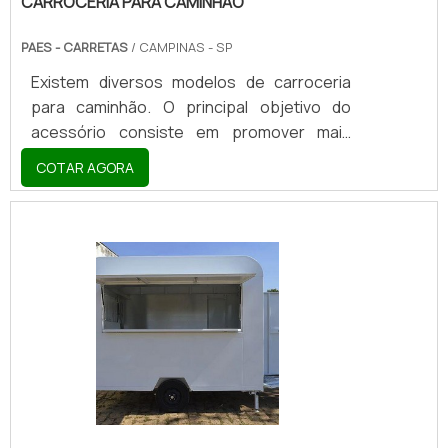
CARROCERIA PARA CAMINHÃO
PAES - CARRETAS
/ CAMPINAS - SP
Existem diversos modelos de carroceria
para caminhão. O principal objetivo do
acessório consiste em promover mais
praticidade e qualidade durante o
COTAR AGORA
transporte de vários materiais e
equipamentos, o que resulta em muito mais
produtividade.O transporte de cargas é
feito de várias formas, alinhando
caminhões e carrocerias de modelos
distintos. Dependendo da carga, a
carroceria pode ser tanto aberta quanto
fechada. Ela também conta com sistemas
de segurança especiais, que suportam
grandes quantidades.