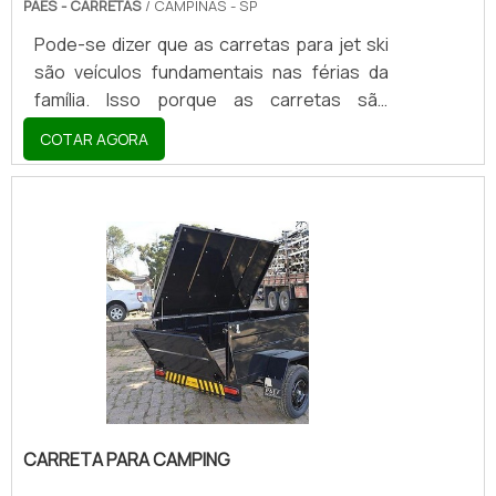
PAES - CARRETAS
/ CAMPINAS - SP
Pode-se dizer que as carretas para jet ski
são veículos fundamentais nas férias da
família. Isso porque as carretas são
veículos que podem transportar os jet skis
COTAR AGORA
em segurança e dentro das leis brasileiras.
No entanto, é fundamental e importante
prestar atenção em outro detalhe
envolvendo esse tipo de veículo. No caso,
estamos falando do fabricante de carreta
de jet skiEstes devem desenvolver todas
as atividades dentro das normas e
especificações exigidas pelos órgãos
regulamentadores e, desse m.
CARRETA PARA CAMPING