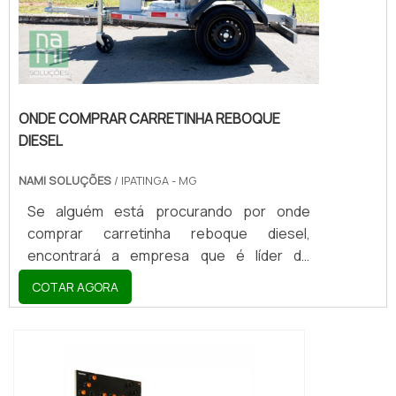
ONDE COMPRAR CARRETINHA REBOQUE
DIESEL
NAMI SOLUÇÕES
/ IPATINGA - MG
Se alguém está procurando por onde
comprar carretinha reboque diesel,
encontrará a empresa que é líder do
mercado. Elaborando uma cotação na
COTAR AGORA
vitrine que se chama Soluções Industriais e
descobrindo a melhor referência em
qualidade do mercado.MAIS DETALHES
SOBRE ONDE COMPRAR CARRETINHA
REBOQUE DIESELQuem pesquisa na