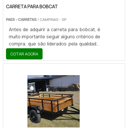
CARRETA PARA BOBCAT
PAES - CARRETAS
/ CAMPINAS - SP
Antes de adquirir a carreta para bobcat, é
muito importante seguir alguns critérios de
compra, que são liderados pela qualidade,
tendo em vista que é um fator capaz de
COTAR AGORA
interferir diretamente no oferecimento de
seus benefícios. Em segundo plano é
possível ter como critério o valor investido,
mas como citado anteriormente ele pode
se relacionar positivamente.BENEFÍCIOS
PRESENTES NO EQUIPAMENTOAs carretas
são consideradas produtos com um alto
índice de uso, que podem se aplicar a
nichos variados co.