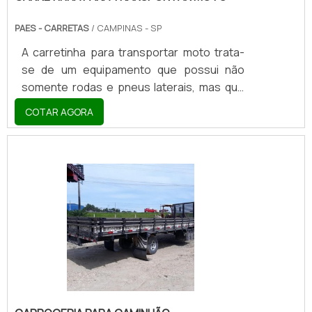
PAES - CARRETAS
/ CAMPINAS - SP
A carretinha para transportar moto trata-
se de um equipamento que possui não
somente rodas e pneus laterais, mas que
também se constitui através de aparatos
COTAR AGORA
como bases de metal (alumínio xadrez, em
sua maioria) e engates de ferro. Ainda no
que diz respeito à sua ergonomia, a
carretinha de transporte de motocicletas
se destaca por precisar contar com
espécies de faróis/lanternas e faixas
luminosas em seu departamento inferior,
permitindo assim que sua visualização
aconteça sob longas, intermediár.