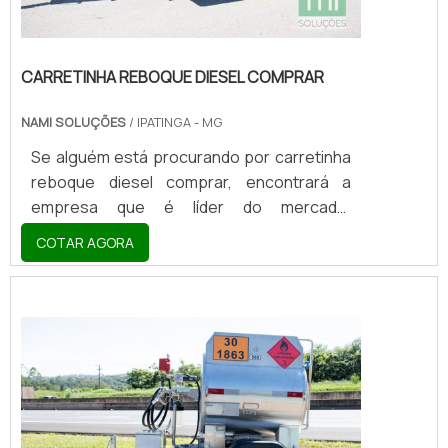
CARRETINHA REBOQUE DIESEL COMPRAR
NAMI SOLUÇÕES
/ IPATINGA - MG
Se alguém está procurando por carretinha
reboque diesel comprar, encontrará a
empresa que é líder do mercado.
Elaborando uma cotação na vitrine que se
COTAR AGORA
chama Soluções Industriais e descobrindo
a melhor referência em qualidade do
mercado.Sim, o lugar certo é aqui ! Quando
o interesse é por carretinha reboque diesel
comprar, com a Nami Solucoes encontrará
excelente custo-benefício com
pagamento acessível.OUTRAS
INFORMAÇÕES SOBRE CARRETINHA...