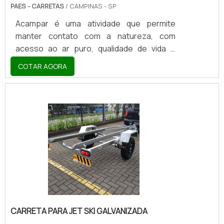
PAES - CARRETAS
/ CAMPINAS - SP
Acampar é uma atividade que permite
manter contato com a natureza, com
acesso ao ar puro, qualidade de vida e
diminuição do estresse comum do dia a dia.
COTAR AGORA
Entretanto, é impossível acampar sem o
mínimo de conforto. Partindo desse ponto
de vista, a proposta da carreta para
camping é justamente unir as duas coisas:
experiência e conforto em uma aventura
pela natureza.Barracas, tendas e
dormitórios podem ser facilmente
acessados com a carreta para camping, um
acessório que fica instalado na parte infe.
CARRETA PARA JET SKI GALVANIZADA