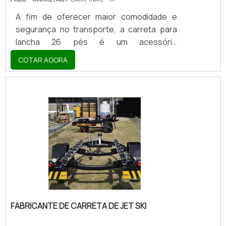
A fim de oferecer maior comodidade e
segurança no transporte, a carreta para
lancha 26 pés é um acessório
indispensável para qualquer proprietário
COTAR AGORA
deste veículo, tendo em vista a elevada
facilidade encontrada para a locomoção da
lancha. Normalmente, a carreta utilizada em
lanchas de 26 pés possui a sua estrutura
vazada, além de um tamanho maior,
devendo ser adquirida com cuidado para
que supra corretamente as necessidades
de sua utilização, sem oferecer riscos
durante o transporte.CARACTERÍSTICA.
FABRICANTE DE CARRETA DE JET SKI