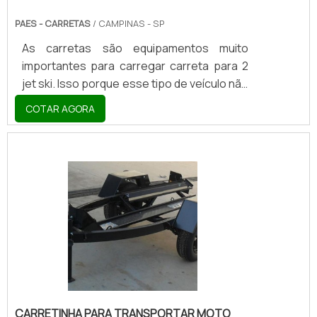
PAES - CARRETAS
/ CAMPINAS - SP
As carretas são equipamentos muito
importantes para carregar carreta para 2
jet ski. Isso porque esse tipo de veículo não
pode ser transportado dentro de um carro,
COTAR AGORA
por exemplo. Sendo assim, as carretas são
as melhores opções para levar o jet ski
para a praia nas férias da família. Esse tipo
de equipamento é muito resistente e isso
se deve ao fato de que a maioria das
carretas possui fabricação galvanizada, ou
seja, recebe uma camada de zinco metálico
e, desse modo, se mostra mais resistentes
do .
CARRETINHA PARA TRANSPORTAR MOTO