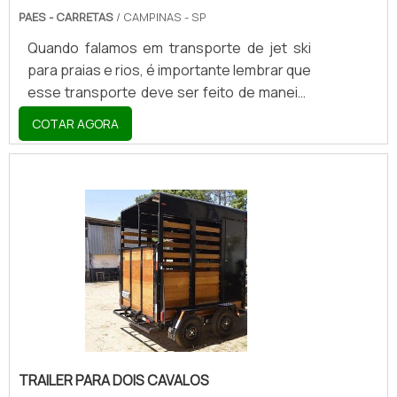
PAES - CARRETAS
/ CAMPINAS - SP
Quando falamos em transporte de jet ski
para praias e rios, é importante lembrar que
esse transporte deve ser feito de maneira
segura, sem colocar em risco as pessoas
COTAR AGORA
que dividem as ruas e estradas com o
automóvel que conduz o jet ski. Esse tipo
de veículo é a carreta. Esta pode ser
conduzida por motoristas que possuam
carta B somado PBT carro + PBt Carreta
até 3500 kg. Quando o jet ski tiver entre
3.500 e 6.000 quilos, a carteira deve ser
tipo C. Acima disso, categoria E.No entanto,
é muito imp.
TRAILER PARA DOIS CAVALOS