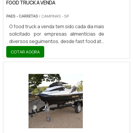
FOOD TRUCK A VENDA
PAES - CARRETAS
/ CAMPINAS - SP
O food truck a venda tem sido cada dia mais
solicitado por empresas alimentícias de
diversos seguimentos, desde fast food até
bebidas como chopps. Este tipo de
COTAR AGORA
produto pode ser instalado em veículos
variados, de modo que permita que ele se
movimente e cumpra com o seu nome.
VANTAGENS DO FOOD TRUCKA estrutura é
considerada altamente vantajosa, capaz
de oferecer uma grande variedade de
benefícios, como: Resistência: devido ao
seu material de composição, este produto
é capaz de oferecer alta resis.