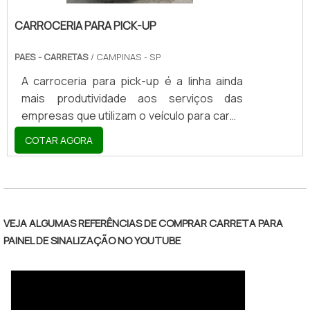
CARROCERIA PARA PICK-UP
PAES - CARRETAS
/ CAMPINAS - SP
A carroceria para pick-up é a linha ainda
mais produtividade aos serviços das
empresas que utilizam o veículo para carga
e descarga. Diversos setores do mercado
COTAR AGORA
podem contar com a carroceria, que atua
como uma alternativa versátil, dinâmica e
"
bastante econômica.A LINHA DE
CARROCERIA AINDA MAIS RÁPIDA E
VERSÁTILOs pick-ups atuam como
VEJA ALGUMAS REFERÊNCIAS DE COMPRAR CARRETA PARA
descendentes dos caminhões, porém,
PAINEL DE SINALIZAÇÃO NO YOUTUBE
possuem baixo custo de aquisição.
Entretanto, os serviços proporcionados
por esse modelo veicular são voltados para
pequenas e méd.