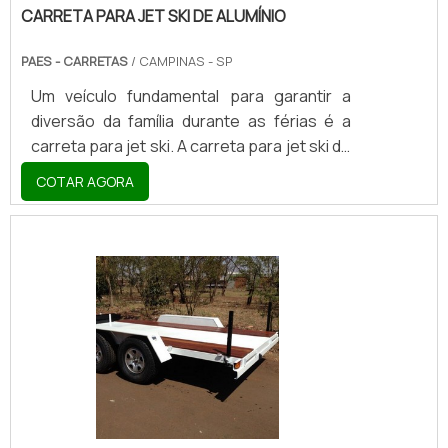
CARRETA PARA JET SKI DE ALUMÍNIO
PAES - CARRETAS
/ CAMPINAS - SP
Um veículo fundamental para garantir a
diversão da família durante as férias é a
carreta para jet ski. A carreta para jet ski de
alumínio transportar sua moto aquática
COTAR AGORA
com total segurança e praticidade para que
você possa leva-la para onde quiser com
tranquilidade, sem precisar se preocupar
se o veículo vai sofrer algum tipo de
dano.CARACTERÍSTICAS DESTE MODELO
DE CARRETAVale ressaltar também que
antes de o proprietário adquirir a carreta, é
necessário verificar se todos os
componentes estão fun.