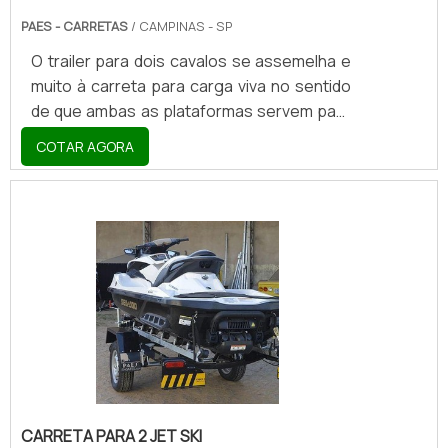
PAES - CARRETAS
/ CAMPINAS - SP
O trailer para dois cavalos se assemelha e
muito à carreta para carga viva no sentido
de que ambas as plataformas servem para
transportar animais vivos e de médio-
COTAR AGORA
grande porte. Além de contar com uma
espécie de porta de içamento, que por sua
vez é aberta “de cima para baixo” para que
os cavalos conseguem adentrar o trailer
com a mais absoluta segurança, o trailer
que se destina a receber dois diferentes
animais de grande porte também se
diferencia dos caminhões de carga e das
carreta.
CARRETA PARA 2 JET SKI