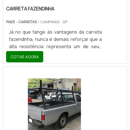
CARRETA FAZENDINHA
PAES - CARRETAS
/ CAMPINAS - SP
Já no que tange às vantagens da carreta
fazendinha, nunca é demais reforçar que a
alta resistência representa um de seus
pontos mais altos, quando boa parte de
COTAR AGORA
seus usos e aplicações se faz atrelada ao
segmento rural representado por vias de
terra que por vezes contemplam pedras e
outras protuberâncias em seus caminhos.
Por último, mas não menos importante em
função disso, vale ressaltar que madeira
(de forma destacada), ferro e outros
metais normalmente servem de apoio e
sustentação ergonômica .