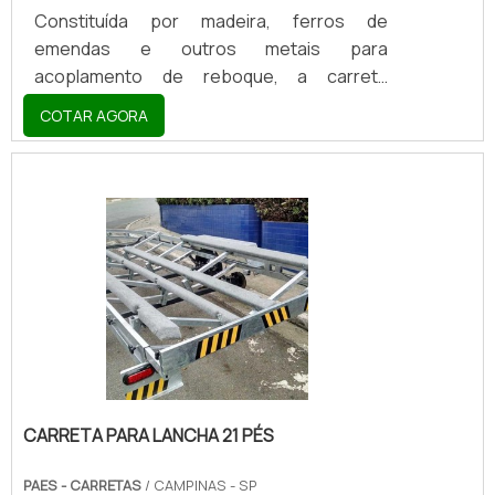
Constituída por madeira, ferros de
emendas e outros metais para
acoplamento de reboque, a carreta
reboque fazendinha se caracteriza por ter
COTAR AGORA
na resistência um de seus pontos mais
altos. Não à toa, essa tal resistência se faz
necessária ao equipamento no sentido de
que é justamente ele que é normalmente
utilizado em vias de terra ou, conforme
denomina-se popularmente, chão
batido.DETALHES SOBRE A CARRETA
REBOQUEA carreta fazendinha reboque
possui uma nomenclatura que, de maneira
assertiva, sugere .
CARRETA PARA LANCHA 21 PÉS
PAES - CARRETAS
/ CAMPINAS - SP