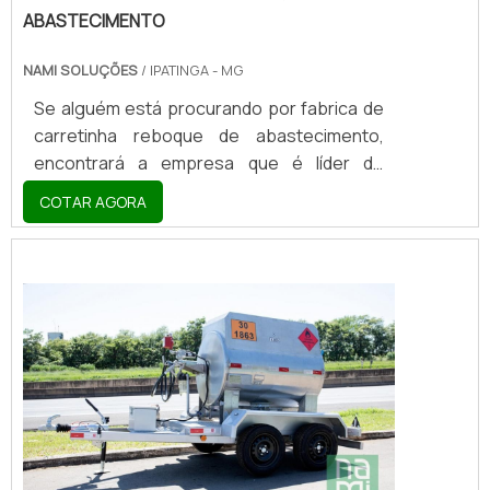
ABASTECIMENTO
NAMI SOLUÇÕES
/ IPATINGA - MG
Se alguém está procurando por fabrica de
carretinha reboque de abastecimento,
encontrará a empresa que é líder do
mercado. Elaborando uma cotação na
COTAR AGORA
vitrine que se chama Soluções Industriais e
descobrindo a melhor referência em
qualidade do mercado.MAIS DETALHES
SOBRE FABRICA DE CARRETINHA REBOQUE
DE ABASTECIMENTOQuem quer encontrar
fabrica de carretinha reboque de
abastecimento inovadora, acha a Nami
Solucoes. É possível encontrar carr...