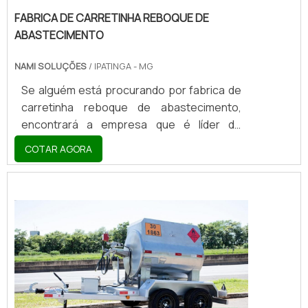
FABRICA DE CARRETINHA REBOQUE DE
ABASTECIMENTO
NAMI SOLUÇÕES
/ IPATINGA - MG
Se alguém está procurando por fabrica de
carretinha reboque de abastecimento,
encontrará a empresa que é líder do
mercado. Elaborando uma cotação na
COTAR AGORA
vitrine que se chama Soluções Industriais e
descobrindo a melhor referência em
qualidade do mercado.MAIS DETALHES
SOBRE FABRICA DE CARRETINHA REBOQUE
DE ABASTECIMENTOQuem quer encontrar
fabrica de carretinha reboque de
abastecimento inovadora, acha a Nami
Solucoes. É possível encontrar carr...