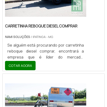
CARRETINHA REBOQUE DIESEL COMPRAR
NAMI SOLUÇÕES
/ IPATINGA - MG
Se alguém está procurando por carretinha
reboque diesel comprar, encontrará a
empresa que é líder do mercado.
Elaborando uma cotação na vitrine que se
COTAR AGORA
chama Soluções Industriais e descobrindo
a melhor referência em qualidade do
mercado.Sim, o lugar certo é aqui ! Quando
o interesse é por carretinha reboque diesel
comprar, com a Nami Solucoes encontrará
excelente custo-benefício com
pagamento acessível.OUTRAS