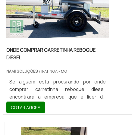
INFORMAÇÕES SOBRE CARRETINHA...
ONDE COMPRAR CARRETINHA REBOQUE
DIESEL
NAMI SOLUÇÕES
/ IPATINGA - MG
Se alguém está procurando por onde
comprar carretinha reboque diesel,
encontrará a empresa que é líder do
mercado. Elaborando uma cotação na
COTAR AGORA
vitrine que se chama Soluções Industriais e
descobrindo a melhor referência em
qualidade do mercado.MAIS DETALHES
SOBRE ONDE COMPRAR CARRETINHA