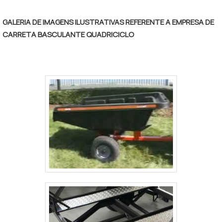
trinco e trava. Também possui varandas
articuladas de fácil montagem. Fabricamos
GALERIA DE IMAGENS ILUSTRATIVAS REFERENTE A EMPRESA DE
Áreas de Vivência com 2 Sanitários
CARRETA BASCULANTE QUADRICICLO
acoplados com capacidade para 04, 06 , 12,
16 e 20 pessoas, todos conforme normas
NR18 e NR31. Possuem 3 modelos para Área
de vivência de 2 sanitário: Com capacidade
para 04, 06, 12, 16, e 20 pessoas.