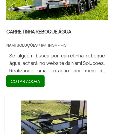
CARRETINHA REBOQUE ÁGUA
NAMI SOLUÇÕES
/ IPATINGA - MG
Se alguém busca por carretinha reboque
água, achará no website da Nami Solucoes.
Realizando uma cotação por meio da
plataforma de divulgação das indústrias e
COTAR AGORA
descobrindo a líder do mercado.ALGUNS
DETALHES SOBRE CARRETINHA REBOQUE
ÁGUASe alguém pesquisar carretinha
reboque água comprometedora com os
serviços, encontra na Nami Solucoes. É
possível encontrar carretinha comboio e
carretinha comboio, oferecendo o que há