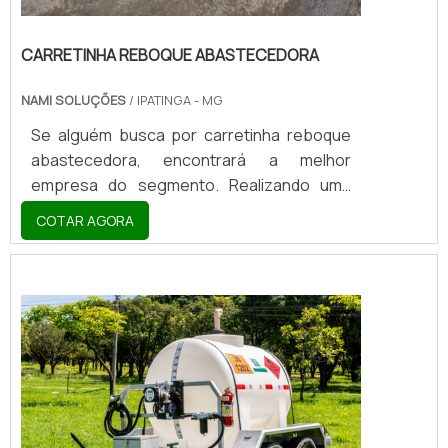
CARRETINHA REBOQUE ABASTECEDORA
NAMI SOLUÇÕES
/ IPATINGA - MG
Se alguém busca por carretinha reboque
abastecedora, encontrará a melhor
empresa do segmento. Realizando uma
cotação por meio da plataforma de
COTAR AGORA
divulgação das indústrias e descobrindo a
líder do mercado.Qualidade é aqui! Quando
a busca é por carretinha reboque
abastecedora, com a equipe da Nami
Solucoes poderá encontrar precisão com
pagamento acessível.OUTRAS
INFORMAÇÕES SOBRE CARRETINHA
REBOQUE ABASTECEDORAA Nami
Solucoes canaliza seus...