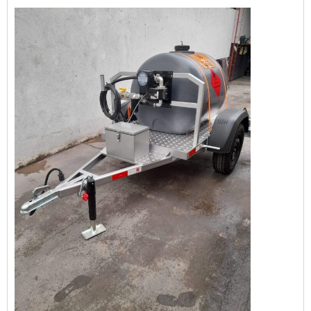
competente do ramo.DETALHES SOBRE
CARRETINHA REBOQUE TANQUEQuem quer
encontrar carretinha reboque tanque em
uma empresa altamente qualificada, chega
até a Nami Soluções. É possível encontrar
reboque tanque de polietileno e ta...