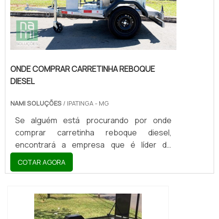
ONDE COMPRAR CARRETINHA REBOQUE
DIESEL
NAMI SOLUÇÕES
/ IPATINGA - MG
Se alguém está procurando por onde
comprar carretinha reboque diesel,
encontrará a empresa que é líder do
mercado. Elaborando uma cotação na
COTAR AGORA
vitrine que se chama Soluções Industriais e
descobrindo a melhor referência em
qualidade do mercado.MAIS DETALHES
SOBRE ONDE COMPRAR CARRETINHA
REBOQUE DIESELQuem pesquisa na