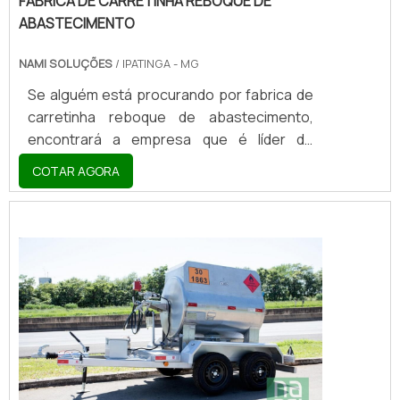
FABRICA DE CARRETINHA REBOQUE DE
ABASTECIMENTO
NAMI SOLUÇÕES
/ IPATINGA - MG
Se alguém está procurando por fabrica de
carretinha reboque de abastecimento,
encontrará a empresa que é líder do
mercado. Elaborando uma cotação na
COTAR AGORA
vitrine que se chama Soluções Industriais e
descobrindo a melhor referência em
qualidade do mercado.MAIS DETALHES
SOBRE FABRICA DE CARRETINHA REBOQUE
DE ABASTECIMENTOQuem quer encontrar
fabrica de carretinha reboque de
abastecimento inovadora, acha a Nami
Solucoes. É possível encontrar carr...