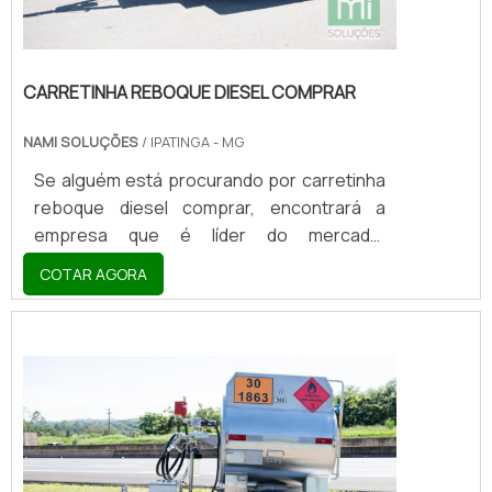
CARRETINHA REBOQUE DIESEL COMPRAR
NAMI SOLUÇÕES
/ IPATINGA - MG
Se alguém está procurando por carretinha
reboque diesel comprar, encontrará a
empresa que é líder do mercado.
Elaborando uma cotação na vitrine que se
COTAR AGORA
chama Soluções Industriais e descobrindo
a melhor referência em qualidade do
mercado.Sim, o lugar certo é aqui ! Quando
o interesse é por carretinha reboque diesel
comprar, com a Nami Solucoes encontrará
excelente custo-benefício com
pagamento acessível.OUTRAS
INFORMAÇÕES SOBRE CARRETINHA...