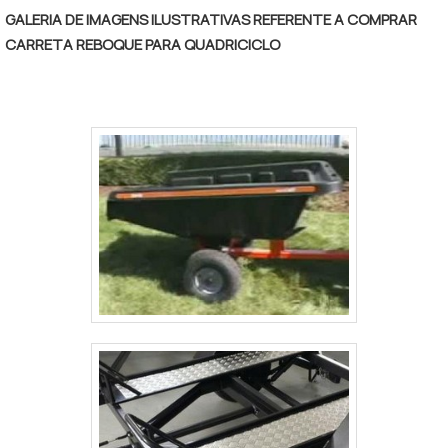
articuladas de fácil montagem. Fabricamos
GALERIA DE IMAGENS ILUSTRATIVAS REFERENTE A COMPRAR
Áreas de Vivência com 2 Sanitários
CARRETA REBOQUE PARA QUADRICICLO
acoplados com capacidade para 04, 06 , 12,
16 e 20 pessoas, todos conforme normas
NR18 e NR31. Possuem 3 modelos para Área
de vivência de 2 sanitário: Com capacidade
para 04, 06, 12, 16, e 20 pessoas.