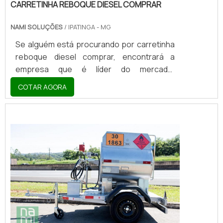
CARRETINHA REBOQUE DIESEL COMPRAR
NAMI SOLUÇÕES
/ IPATINGA - MG
Se alguém está procurando por carretinha
reboque diesel comprar, encontrará a
empresa que é líder do mercado.
Elaborando uma cotação na vitrine que se
COTAR AGORA
chama Soluções Industriais e descobrindo
a melhor referência em qualidade do
mercado.Sim, o lugar certo é aqui ! Quando
o interesse é por carretinha reboque diesel
comprar, com a Nami Solucoes encontrará
excelente custo-benefício com
pagamento acessível.OUTRAS
INFORMAÇÕES SOBRE CARRETINHA...