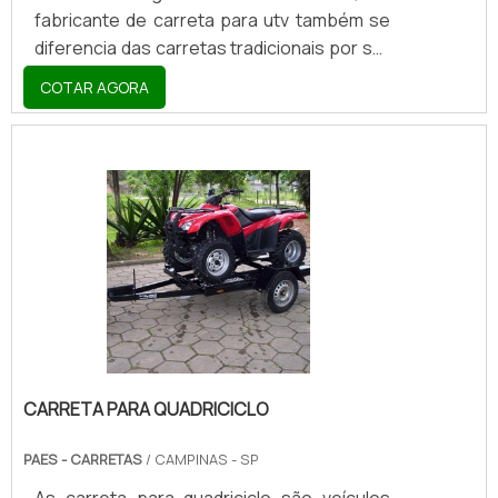
fabricante de carreta para utv também se
diferencia das carretas tradicionais por ser
majoritariamente requerida nos momentos
COTAR AGORA
de lazer, uma vez que a maciça maioria das
pessoas que a procuram possuem não
somente veículos de rally ou offroad, mas
também o fazem com relação a barcos,
quadriciclos, motos, jet skis e assim por
diante. Por último, ainda cabe destacar que
todo e qualquer fabricante de carretas com
este perfil ainda deve permitir que seus
compradores a.
CARRETA PARA QUADRICICLO
PAES - CARRETAS
/ CAMPINAS - SP