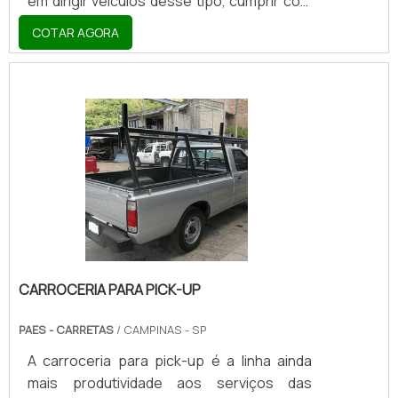
em dirigir veículos desse tipo, cumprir com
algumas exigências legislativas. Sendo
COTAR AGORA
assim, o transporte dos barcos poderá ser
feito com segurança, sem colocar a vida de
ninguém em risco. UTILIZAÇÃO DAS
CARRETASAs carretas para barcos são
veículos muito resistentes. Fabricados de
acordo com as normas regulamentadoras
e a partir de matérias-primas de
procedência confiável, duram por muitos
anos, resistindo aos mais d.
CARROCERIA PARA PICK-UP
PAES - CARRETAS
/ CAMPINAS - SP
A carroceria para pick-up é a linha ainda
mais produtividade aos serviços das