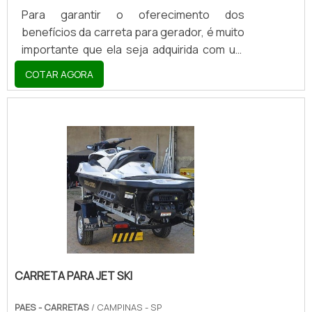
Para garantir o oferecimento dos
benefícios da carreta para gerador, é muito
importante que ela seja adquirida com um
fabricante especializado, que utilize
COTAR AGORA
matéria-prima de qualidade e conte com o
apoio de profissionais especializados para
realizar a sua confecção.Além dos
benefícios que já foram citados, este tipo
de carreta, mesmo que personalizada,
pode ser encontrada no atual mercado
com uma ótima relação entre custos e
benefícios, de modo que os benefícios do
produto sejam fortemente destac.
CARRETA PARA JET SKI
PAES - CARRETAS
/ CAMPINAS - SP