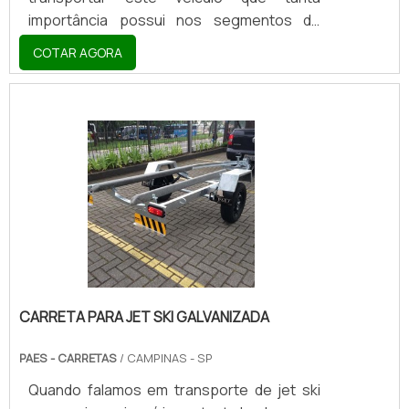
importância possui nos segmentos de
corrida de rally, hoobies e momentos de
COTAR AGORA
lazer de uma maneira geral. Constituída por
duas rodas laterais, uma base de ferro
destinada ao engate e uma superfície plana
constituída por metal (normalmente
xadrez), além de contar com vários itens de
segurança como; Trava Automática que se
acopla ao engate do carro, corrente de
segurança e argolas de aço nas laterais do
chassi para amarra.
CARRETA PARA JET SKI GALVANIZADA
PAES - CARRETAS
/ CAMPINAS - SP
Quando falamos em transporte de jet ski