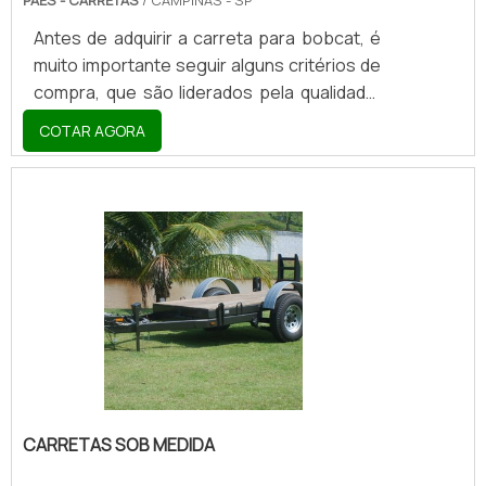
PAES - CARRETAS
/ CAMPINAS - SP
Antes de adquirir a carreta para bobcat, é
muito importante seguir alguns critérios de
compra, que são liderados pela qualidade,
tendo em vista que é um fator capaz de
COTAR AGORA
interferir diretamente no oferecimento de
seus benefícios. Em segundo plano é
possível ter como critério o valor investido,
mas como citado anteriormente ele pode
se relacionar positivamente.BENEFÍCIOS
PRESENTES NO EQUIPAMENTOAs carretas
são consideradas produtos com um alto
índice de uso, que podem se aplicar a
nichos variados co.
CARRETAS SOB MEDIDA