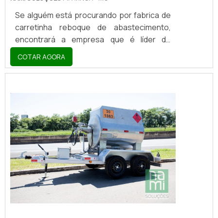
Se alguém está procurando por fabrica de
carretinha reboque de abastecimento,
encontrará a empresa que é líder do
mercado. Elaborando uma cotação na
COTAR AGORA
vitrine que se chama Soluções Industriais e
descobrindo a melhor referência em
qualidade do mercado.MAIS DETALHES
SOBRE FABRICA DE CARRETINHA REBOQUE
DE ABASTECIMENTOQuem quer encontrar
fabrica de carretinha reboque de
abastecimento inovadora, acha a Nami
Solucoes. É possível encontrar carr...