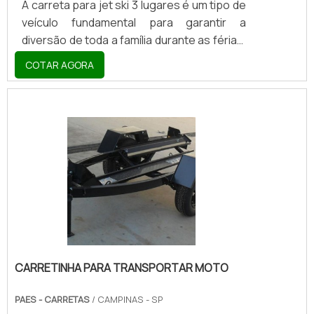
A carreta para jet ski 3 lugares é um tipo de
veículo fundamental para garantir a
diversão de toda a família durante as férias.
Isso porque, somente com ela é possível
COTAR AGORA
realizar o transporte de jet skis até praias e
rios. As carretas são veículos que podem
ser conduzidos por motoristas que
possuem carteira B, isso se a carga pesar
até 3.500 quilos. Se a carga pesar entre
3.500 e 6.000 quilos, a categoria de carteira
exigida é a C. Acima disso, os pilotos
deverão ter carteiras de habilitação class.
CARRETINHA PARA TRANSPORTAR MOTO
PAES - CARRETAS
/ CAMPINAS - SP