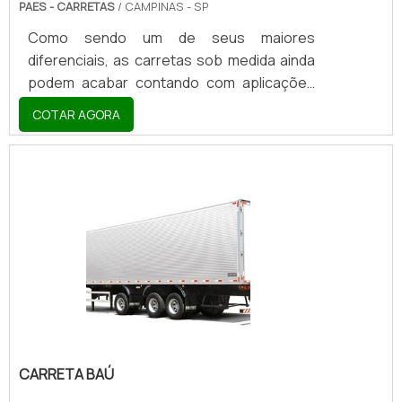
PAES - CARRETAS
/ CAMPINAS - SP
Como sendo um de seus maiores
diferenciais, as carretas sob medida ainda
podem acabar contando com aplicações
residenciais ou “para carga”, quando no
COTAR AGORA
primeiro caso suas aplicações podem valer
às carretas baús e aos transportes de
automotores como jet skis e veículos
offroads. Já no segundo e último deles, os
foodtrucks, as lojas móveis e até mesmo
os animais vivos podem lhe servir em
termos de funcionalidade logística
propriamente dita.VERSATILIDADE DO
EQUIPAMENTOQuando o assunto tra.
CARRETA BAÚ