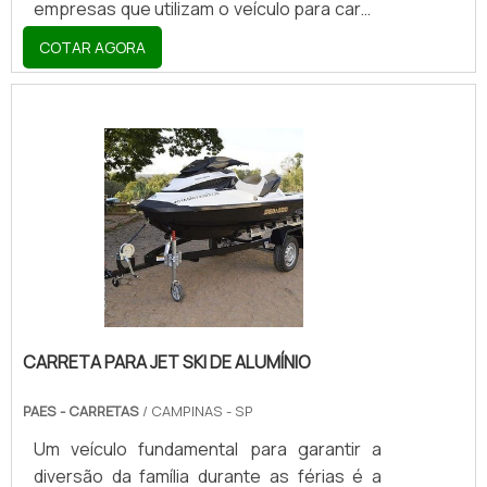
empresas que utilizam o veículo para carga
e descarga. Diversos setores do mercado
COTAR AGORA
podem contar com a carroceria, que atua
como uma alternativa versátil, dinâmica e
bastante econômica.A LINHA DE
CARROCERIA AINDA MAIS RÁPIDA E
VERSÁTILOs pick-ups atuam como
descendentes dos caminhões, porém,
possuem baixo custo de aquisição.
Entretanto, os serviços proporcionados
por esse modelo veicular são voltados para
pequenas e méd.
CARRETA PARA JET SKI DE ALUMÍNIO
PAES - CARRETAS
/ CAMPINAS - SP
Um veículo fundamental para garantir a
diversão da família durante as férias é a