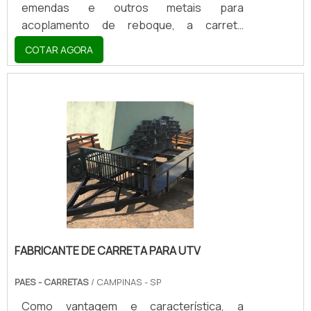
emendas e outros metais para
acoplamento de reboque, a carreta
reboque fazendinha se caracteriza por ter
COTAR AGORA
na resistência um de seus pontos mais
altos. Não à toa, essa tal resistência se faz
necessária ao equipamento no sentido de
que é justamente ele que é normalmente
utilizado em vias de terra ou, conforme
denomina-se popularmente, chão
batido.DETALHES SOBRE A CARRETA
REBOQUEA carreta fazendinha reboque
possui uma nomenclatura que, de maneira
assertiva, sugere .
FABRICANTE DE CARRETA PARA UTV
PAES - CARRETAS
/ CAMPINAS - SP
Como vantagem e característica, a