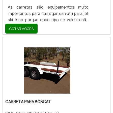
As carretas são equipamentos muito
importantes para carregar carreta para jet
ski. Isso porque esse tipo de veículo não
pode ser transportado dentro de um carro,
COTAR AGORA
por exemplo. Sendo assim, as carretas são
as melhores opções para levar o jet ski
para a praia nas férias da família. Esse tipo
de equipamento é muito resistente e isso
se deve ao fato de que a maioria das
carretas possui fabricação galvanizada, ou
seja, recebe uma camada de zinco metálico
e, desse modo, se mostra mais resistentes
do qu.
CARRETA PARA BOBCAT