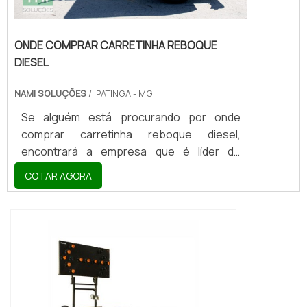
ONDE COMPRAR CARRETINHA REBOQUE
DIESEL
NAMI SOLUÇÕES
/ IPATINGA - MG
Se alguém está procurando por onde
comprar carretinha reboque diesel,
encontrará a empresa que é líder do
mercado. Elaborando uma cotação na
COTAR AGORA
vitrine que se chama Soluções Industriais e
descobrindo a melhor referência em
qualidade do mercado.MAIS DETALHES
SOBRE ONDE COMPRAR CARRETINHA
REBOQUE DIESELQuem pesquisa na
internet por onde comprar carretinha
reboque diesel comprometedora com os
serviços , vai até o site da Nami Solucoes .