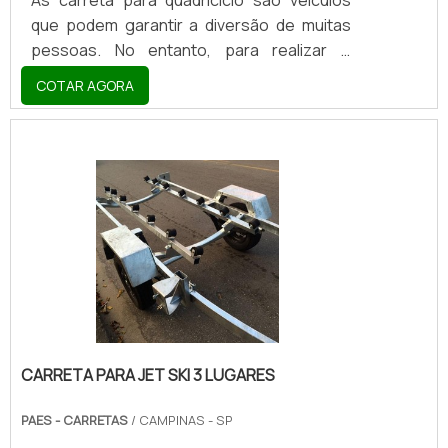
As carreta para quadriciclo são veículos
que podem garantir a diversão de muitas
pessoas. No entanto, para realizar o
transporte seguro desse tipo de
COTAR AGORA
automóvel, é fundamental utilizar carretas.
Estas são inseridas no engate do veículo e
podem evitar acidentes com o condutor do
quadriciclo e também com outros veículos
que estiverem na rua enquanto o mesmo é
conduzido.DETALHES SOBRE AS
CARRETASVale ressaltar que esse tipo de
veículo não paga IPVA e tampouco o
seguro obrigatório DPVAT, porém o lice.
CARRETA PARA JET SKI 3 LUGARES
PAES - CARRETAS
/ CAMPINAS - SP