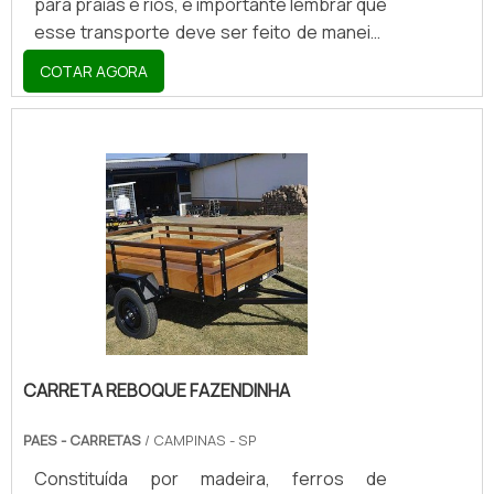
para praias e rios, é importante lembrar que
esse transporte deve ser feito de maneira
segura, sem colocar em risco as pessoas
COTAR AGORA
que dividem as ruas e estradas com o
automóvel que conduz o jet ski. Esse tipo
de veículo é a carreta. Esta pode ser
conduzida por motoristas que possuam
carta B somado PBT carro + PBt Carreta
até 3500 kg. Quando o jet ski tiver entre
3.500 e 6.000 quilos, a carteira deve ser
tipo C. Acima disso, categoria E.No entanto,
é muito imp.
CARRETA REBOQUE FAZENDINHA
PAES - CARRETAS
/ CAMPINAS - SP
Constituída por madeira, ferros de