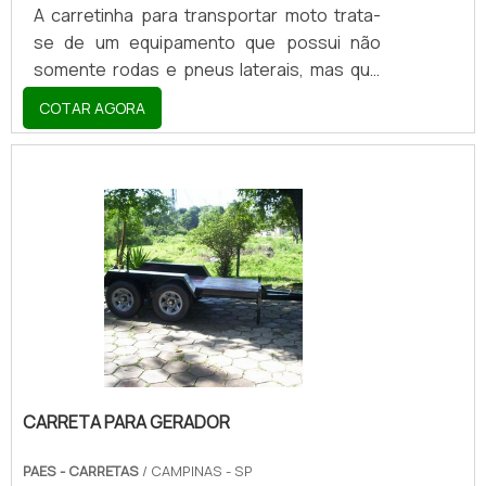
A carretinha para transportar moto trata-
se de um equipamento que possui não
somente rodas e pneus laterais, mas que
também se constitui através de aparatos
COTAR AGORA
como bases de metal (alumínio xadrez, em
sua maioria) e engates de ferro. Ainda no
que diz respeito à sua ergonomia, a
carretinha de transporte de motocicletas
se destaca por precisar contar com
espécies de faróis/lanternas e faixas
luminosas em seu departamento inferior,
permitindo assim que sua visualização
aconteça sob longas, intermediár.
CARRETA PARA GERADOR
PAES - CARRETAS
/ CAMPINAS - SP