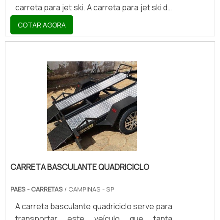
carreta para jet ski. A carreta para jet ski de
alumínio transportar sua moto aquática
COTAR AGORA
com total segurança e praticidade para que
você possa leva-la para onde quiser com
tranquilidade, sem precisar se preocupar
se o veículo vai sofrer algum tipo de
dano.CARACTERÍSTICAS DESTE MODELO
DE CARRETAVale ressaltar também que
antes de o proprietário adquirir a carreta, é
necessário verificar se todos os
componentes estão fun.
CARRETA BASCULANTE QUADRICICLO
PAES - CARRETAS
/ CAMPINAS - SP
A carreta basculante quadriciclo serve para
transportar este veículo que tanta