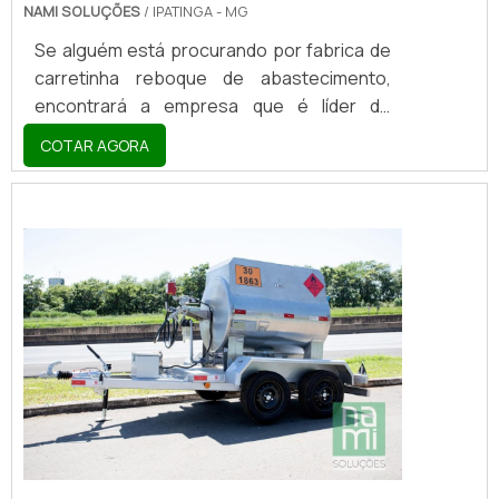
NAMI SOLUÇÕES
/ IPATINGA - MG
Se alguém está procurando por fabrica de
carretinha reboque de abastecimento,
encontrará a empresa que é líder do
mercado. Elaborando uma cotação na
COTAR AGORA
vitrine que se chama Soluções Industriais e
descobrindo a melhor referência em
qualidade do mercado.MAIS DETALHES
SOBRE FABRICA DE CARRETINHA REBOQUE
DE ABASTECIMENTOQuem quer encontrar
fabrica de carretinha reboque de
abastecimento inovadora, acha a Nami
Solucoes. É possível encontrar carr...