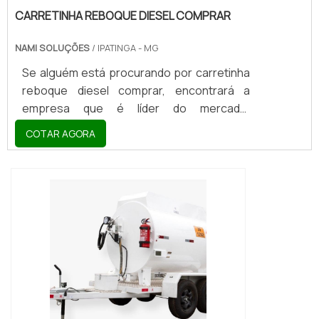
CARRETINHA REBOQUE DIESEL COMPRAR
NAMI SOLUÇÕES
/ IPATINGA - MG
Se alguém está procurando por carretinha
reboque diesel comprar, encontrará a
empresa que é líder do mercado.
Elaborando uma cotação na vitrine que se
COTAR AGORA
chama Soluções Industriais e descobrindo
a melhor referência em qualidade do
mercado.Sim, o lugar certo é aqui ! Quando
o interesse é por carretinha reboque diesel
comprar, com a Nami Solucoes encontrará
excelente custo-benefício com
pagamento acessível.OUTRAS
INFORMAÇÕES SOBRE CARRETINHA...