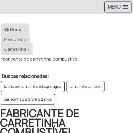
MENU
>
Home »
Produtos »
Carretinha »
fabricante de carretinha combustível
Buscas relacionadas:
fabrica de carretinha reboque água
carretinha comboio
carretinha plataforma 2 eixos
FABRICANTE DE
CARRETINHA
COMBUSTÍVEL