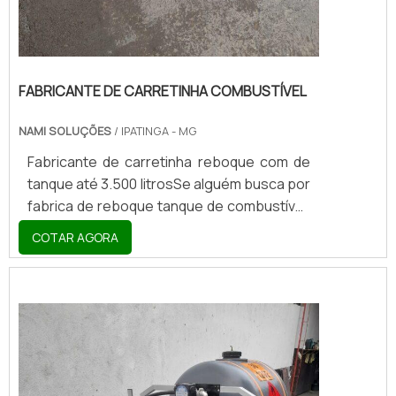
FABRICANTE DE CARRETINHA COMBUSTÍVEL
NAMI SOLUÇÕES
/ IPATINGA - MG
Fabricante de carretinha reboque com de
tanque até 3.500 litrosSe alguém busca por
fabrica de reboque tanque de combustível,
achará no website da Nami Solucoes.
COTAR AGORA
Realizando uma cotação por meio da
plataforma de divulgação das indústrias e
descobrindo a líder do mercado.Sim, o lugar
certo é aqui ! Quando o assunto é fabrica
de reboque tanque de combustível , com os
profissionais da Nami Solucoes receberá
precisão com comprometimento com ...