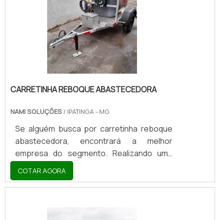
CARRETINHA REBOQUE ABASTECEDORA
NAMI SOLUÇÕES
/ IPATINGA - MG
Se alguém busca por carretinha reboque
abastecedora, encontrará a melhor
empresa do segmento. Realizando uma
cotação por meio da plataforma de
COTAR AGORA
divulgação das indústrias e descobrindo a
líder do mercado.Qualidade é aqui! Quando
a busca é por carretinha reboque
abastecedora, com a equipe da Nami