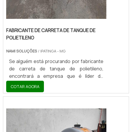
FABRICANTE DE CARRETA DE TANQUE DE
POLIETILENO
NAMI SOLUÇÕES
/ IPATINGA - MG
Se alguém está procurando por fabricante
de carreta de tanque de polietileno,
encontrará a empresa que é líder do
mercado. Comparando na maior plataforma
COTAR AGORA
B2B e descobrindo a maior referência no
mercado em seu proprio segmento.MAIS
INFORMAÇÕES INTERESSANTES SOBRE
FABRICANTE DE CARRETA DE TANQUE DE
POLIETILENOQuem está a procura de
fabricante de carreta de tanque de