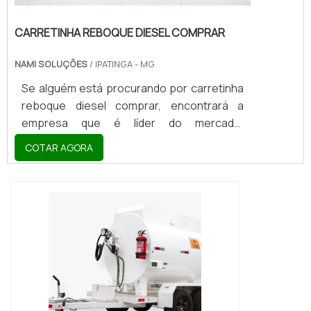
CARRETINHA REBOQUE DIESEL COMPRAR
NAMI SOLUÇÕES
/ IPATINGA - MG
Se alguém está procurando por carretinha
reboque diesel comprar, encontrará a
empresa que é líder do mercado.
Elaborando uma cotação na vitrine que se
COTAR AGORA
chama Soluções Industriais e descobrindo
a melhor referência em qualidade do
mercado.Sim, o lugar certo é aqui ! Quando
o interesse é por carretinha reboque diesel
comprar, com a Nami Solucoes encontrará
excelente custo-benefício com
pagamento acessível.OUTRAS
INFORMAÇÕES SOBRE CARRETINHA...