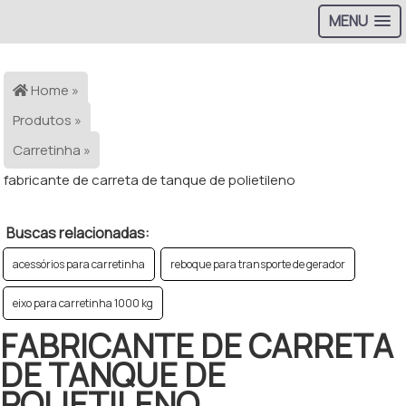
MENU
>
Home »
Produtos »
Carretinha »
fabricante de carreta de tanque de polietileno
Buscas relacionadas:
acessórios para carretinha
reboque para transporte de gerador
eixo para carretinha 1000 kg
FABRICANTE DE CARRETA
DE TANQUE DE
POLIETILENO