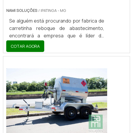
NAMI SOLUÇÕES
/ IPATINGA - MG
Se alguém está procurando por fabrica de
carretinha reboque de abastecimento,
encontrará a empresa que é líder do
mercado. Elaborando uma cotação na
COTAR AGORA
vitrine que se chama Soluções Industriais e
descobrindo a melhor referência em
qualidade do mercado.MAIS DETALHES
SOBRE FABRICA DE CARRETINHA REBOQUE
DE ABASTECIMENTOQuem quer encontrar
fabrica de carretinha reboque de
abastecimento inovadora, acha a Nami
Solucoes. É possível encontrar carr...