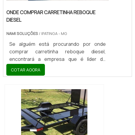
ONDE COMPRAR CARRETINHA REBOQUE
DIESEL
NAMI SOLUÇÕES
/ IPATINGA - MG
Se alguém está procurando por onde
comprar carretinha reboque diesel,
encontrará a empresa que é líder do
mercado. Elaborando uma cotação na
COTAR AGORA
vitrine que se chama Soluções Industriais e
descobrindo a melhor referência em
qualidade do mercado.MAIS DETALHES
SOBRE ONDE COMPRAR CARRETINHA
REBOQUE DIESELQuem pesquisa na
internet por onde comprar carretinha
reboque diesel comprometedora com os
serviços , vai até o site da Nami Solucoes .
Empre...