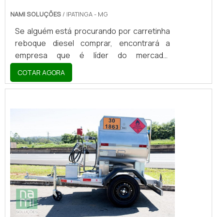
NAMI SOLUÇÕES
/ IPATINGA - MG
Se alguém está procurando por carretinha
reboque diesel comprar, encontrará a
empresa que é líder do mercado.
Elaborando uma cotação na vitrine que se
COTAR AGORA
chama Soluções Industriais e descobrindo
a melhor referência em qualidade do
mercado.Sim, o lugar certo é aqui ! Quando
o interesse é por carretinha reboque diesel
comprar, com a Nami Solucoes encontrará
excelente custo-benefício com
pagamento acessível.OUTRAS
INFORMAÇÕES SOBRE CARRETINHA...