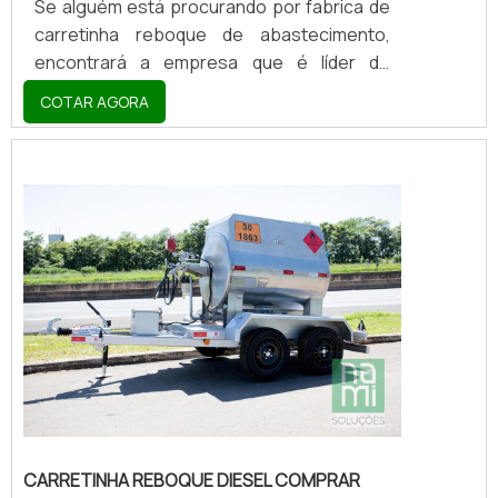
Se alguém está procurando por fabrica de
carretinha reboque de abastecimento,
encontrará a empresa que é líder do
mercado. Elaborando uma cotação na
COTAR AGORA
vitrine que se chama Soluções Industriais e
descobrindo a melhor referência em
qualidade do mercado.MAIS DETALHES
SOBRE FABRICA DE CARRETINHA REBOQUE
DE ABASTECIMENTOQuem quer encontrar
fabrica de carretinha reboque de
abastecimento inovadora, acha a Nami
Solucoes. É possível encontrar carr...
CARRETINHA REBOQUE DIESEL COMPRAR