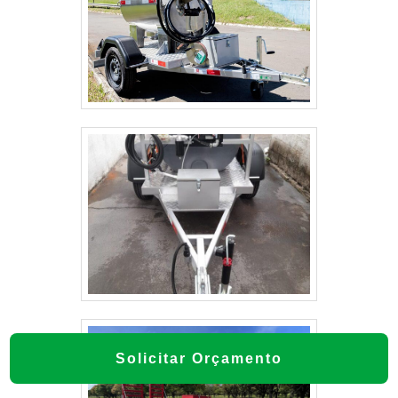
IDEAL?
Para escolher a carretinha ideal, some o peso total
da carga que pretende transportar e inclua o peso
do próprio reboque. Compare esse valor à
capacidade de carga máxima (carga útil)
informada pelo fabricante do reboque e aos
limites de tração do seu carro.
Considere também distribuição de carga, centro
de gravidade, necessidade de freios
eletromecânicos e espessura da lona ou caçamba
para cargas específicas. Uma margem de
segurança de 10–20% é recomendada.
QUANTO CUSTA, EM MÉDIA, UM
REBOQUE CARRETINHA PARA CARROS E
VALE A PENA COMPRAR USADO?
Solicitar Orçamento
Os preços variam bastante: carretinhas básicas
abertas podem ser mais acessíveis, enquanto