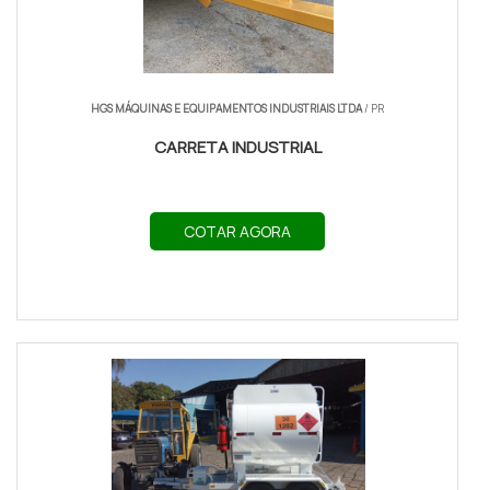
conferir compatibilidades e escolher configuração
conforme necessidade de transporte.
Chassi e material: aço galvanizado para custo-
HGS MÁQUINAS E EQUIPAMENTOS INDUSTRIAIS LTDA
/ PR
benefício, alumínio para peso reduzido.
CARRETA INDUSTRIAL
Capacidade: variações de 300 kg até 1.500 kg,
definir conforme veículo reboque.
COTAR AGORA
Configurações: eixo simples para leveza, duplo
para cargas maiores e estabilidade.
Escolha o eixo e a largura conforme tipo de carga;
estabilidade pratica redução de desgaste do
veículo e segurança operacional.
Avalie peso bruto total, homologação e itens de
segurança antes da compra; testes práticos e
medição de acoplamento garantem escolha