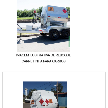
circuito de sinalização. Para veículos com
assistência eletrônica, configure o CAN-bus ou
use módulos compatíveis para evitar falhas. Em
cargas especiais, consulte acessórios testados,
como o suporte para UTV disponível em
carreta-
para-utv
, garantindo encaixe seguro e distribuição
correta do peso.
Checagens periódicas mantêm a integridade do
sistema: inspecione parafuso, buchas, soldas e
IMAGEM ILUSTRATIVA DE REBOQUE
jogo axial antes de viagens longas. Calcule
CARRETINHA PARA CARROS
corretamente a sobrecarga e mantenha centro de
gravidade baixo para melhorar estabilidade.
Procedimentos simples — apertar engate com
torque, lubrificar partes móveis e checar sinais de
corrosão — aumentam a seguranca e prolongam
vida útil do conjunto, prevenindo danos ao veiculo.
Confirme peso autorizado no manual do veículo