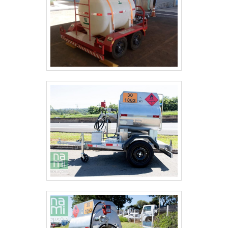
QUAIS DOCUMENTOS E CUIDADOS
LEGAIS PRECISO PARA USAR UM
REBOQUE CARRETINHA PARA CARROS?
É obrigatório que o reboque esteja devidamente
registrado e regularizado, com placa,
licenciamento e seguro quando exigido pela
legislação local. O veículo tracionador também
deve ter capacidade e estar com o engate
homologado.
Além disso, verifique limites de peso previstos na
CNH do motorista e na documentação do carro, e
mantenha a iluminação, pneus e sistema de
fixação em dia para evitar autuações e garantir
segurança.
COMO CALCULAR A CAPACIDADE DE
CARGA E ESCOLHER A CARRETINHA