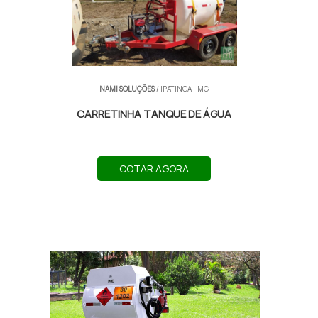
VISÃO GERAL DO REBOQUE
CARRETINHA PARA CARROS:
CARACTERÍSTICAS E APLICAÇÃO
NO MERCADO
NAMI SOLUÇÕES
/ IPATINGA - MG
Reboque compacto e versátil, o reboque
CARRETINHA TANQUE DE ÁGUA
carretinha para carros combina facilidade de
engate, baixa manutenção e opções modulares,
ideal para quem precisa ampliar capacidade de
carga sem sacrificar dirigibilidade nem consumo.
COTAR AGORA
CAPACIDADE PRÁTICA E ADAPTAÇÃO
AO DIA A DIA
Estruturalmente simples, a carretinha apresenta
chassi em aço ou alumínio, piso ripado ou chapa, e
opções de eixos simples ou duplos. Esses
componentes determinam capacidade (300–1.500
kg), centro de gravidade e consumo adicional no