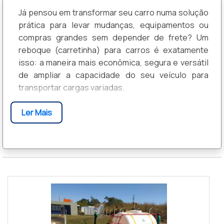
Já pensou em transformar seu carro numa solução
prática para levar mudanças, equipamentos ou
compras grandes sem depender de frete? Um
reboque (carretinha) para carros é exatamente
isso: a maneira mais econômica, segura e versátil
de ampliar a capacidade do seu veículo para
transportar cargas variadas.
Saber escolher o tipo certo, checar capacidade e
Ler Mais
montagem, além de entender cuidados com
segurança e legislação faz toda a diferença para
evitar transtornos e economizar tempo e dinheiro
— nas próximas seções você vai descobrir como
identificar o reboque ideal para suas
necessidades, o que conferir antes de rodar e
dicas práticas para usar e cuidar da carretinha com
segurança.