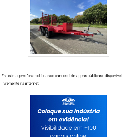
no centro do eixo, e apertar braçadeiras,
parafusos ou olhais conforme especificação do
fabricante. É fundamental seguir o torque
recomendado e usar peças de fixação novas
quando indicado.
Recomenda-se que a montagem seja feita por
profissional qualificado ou em oficina com
experiência em suspensão de reboques para
garantir alinhamento correto do eixo, evitar
vibrações e preservar a garantia do componente.
Estas imagens foram obtidas de bancos de imagens públicas e disponível
livremente na internet
É POSSÍVEL ADAPTAR UM FEIXE DE MOLA
DE OUTRA CAPACIDADE PARA UMA
CARRETINHA 500 KG?
Tecnicamente é possível adaptar, mas não é
recomendado trocar por um feixe com capacidade
muito diferente. Um feixe de menor capacidade
pode afundar e comprometer a segurança; um de