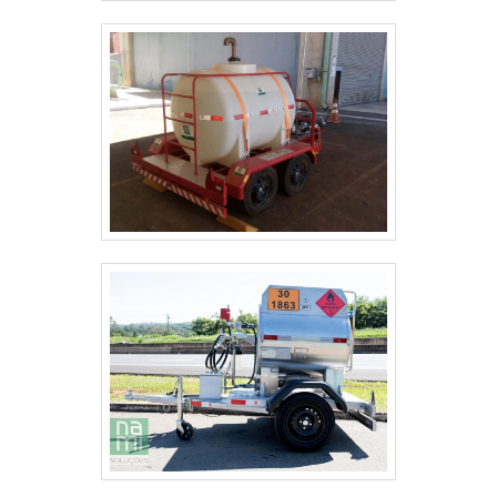
segurança e durabilidade da carretinha.
COMO ESCOLHER O FEIXE DE MOLA
CERTO PARA UMA CARRETINHA 500 KG?
Ao escolher, verifique a capacidade nominal (500
kg neste caso), o comprimento do feixe, a largura
da pista e o tipo de montagem no eixo. Considere
também a qualidade do aço, tratamento térmico e
acabamento contra corrosão para garantir
resistência e vida útil.
Confirme compatibilidade com o eixo e suportes
existentes e, se possível, consulte a ficha técnica
do fabricante ou um mecânico para ajustar a
rigidez da suspensão conforme a carga prevista e
o uso (urbano, estradas de terra, etc.).
QUAIS SÃO OS SINAIS DE DESGASTE DO
FEIXE DE MOLA E QUANDO SUBSTITUÍ-