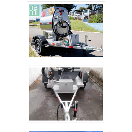
LO?
Sinais comuns de desgaste incluem folgas
excessivas, chapas empenadas, trincas, ruídos ao
passar por irregularidades e desnível lateral da
carretinha. Também observe corrosão avançada
nos pontos de contato e olhais desgastados.
Substitua o feixe se houver deformação visível,
perda de capacidade de carga ou qualquer dano
que comprometa a segurança. Trocas periódicas
são recomendadas se a carretinha tiver uso
intenso ou exposição a água e sal, que aceleram a
corrosão.
COMO É FEITA A INSTALAÇÃO DO FEIXE
DE MOLA PARA CARRETINHA 500 KG?
A instalação envolve elevar a carretinha, remover
rodas e fixações antigas, posicionar o novo feixe