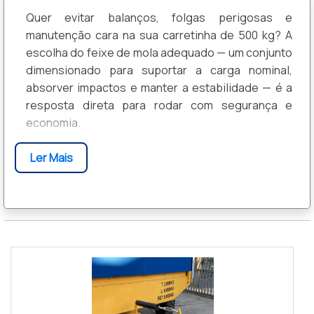
Quer evitar balanços, folgas perigosas e
manutenção cara na sua carretinha de 500 kg? A
escolha do feixe de mola adequado — um conjunto
dimensionado para suportar a carga nominal,
absorver impactos e manter a estabilidade — é a
resposta direta para rodar com segurança e
economia.
Isso é crucial porque um feixe de mola mal
Ler Mais
dimensionado compromete freagem, desgaste
dos pneus e a integridade da carga; aqui você vai
descobrir como identificar o feixe certo para 500
kg, quais características observar na compra,
dicas práticas de instalação e manutenção e sinais
de alerta para trocar antes que um problema vire
acidente.
VISÃO GERAL DO FEIXE DE MOLA