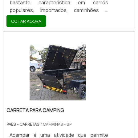
bastante característica em carros
populares, importados, caminhões e
outros veículos. Ela é conhecida por ser
COTAR AGORA
uma bolinha de metal, que fica instalada na
estrutura da parte traseira do possante.
Embora seja discreto, o engate é
fundamental para diversas atividades,
como o reboque de lanchas, carros,
pequenos barcos, motos, entre outros
objetos.Embora não seja segredo para
ninguém, ainda existem algumas dúvidas a
respeito do engate para reboque, o que
envolve.
CARRETA PARA CAMPING
PAES - CARRETAS
/ CAMPINAS - SP
Acampar é uma atividade que permite