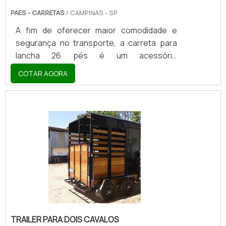
PAES - CARRETAS
/ CAMPINAS - SP
A fim de oferecer maior comodidade e
segurança no transporte, a carreta para
lancha 26 pés é um acessório
indispensável para qualquer proprietário
COTAR AGORA
deste veículo, tendo em vista a elevada
facilidade encontrada para a locomoção da
lancha. Normalmente, a carreta utilizada em
lanchas de 26 pés possui a sua estrutura
vazada, além de um tamanho maior,
devendo ser adquirida com cuidado para
que supra corretamente as necessidades
de sua utilização, sem oferecer riscos
durante o transporte.CARACTERÍSTICA.
TRAILER PARA DOIS CAVALOS