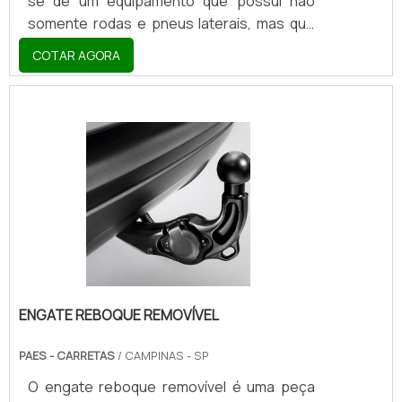
se de um equipamento que possui não
somente rodas e pneus laterais, mas que
também se constitui através de aparatos
COTAR AGORA
como bases de metal (alumínio xadrez, em
sua maioria) e engates de ferro. Ainda no
que diz respeito à sua ergonomia, a
carretinha de transporte de motocicletas
se destaca por precisar contar com
espécies de faróis/lanternas e faixas
luminosas em seu departamento inferior,
permitindo assim que sua visualização
aconteça sob longas, intermediár.
ENGATE REBOQUE REMOVÍVEL
PAES - CARRETAS
/ CAMPINAS - SP
O engate reboque removível é uma peça