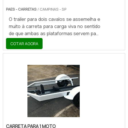
PAES - CARRETAS
/ CAMPINAS - SP
O trailer para dois cavalos se assemelha e
muito à carreta para carga viva no sentido
de que ambas as plataformas servem para
transportar animais vivos e de médio-
COTAR AGORA
grande porte. Além de contar com uma
espécie de porta de içamento, que por sua
vez é aberta “de cima para baixo” para que
os cavalos conseguem adentrar o trailer
com a mais absoluta segurança, o trailer
que se destina a receber dois diferentes
animais de grande porte também se
diferencia dos caminhões de carga e das
carreta.
CARRETA PARA 1 MOTO