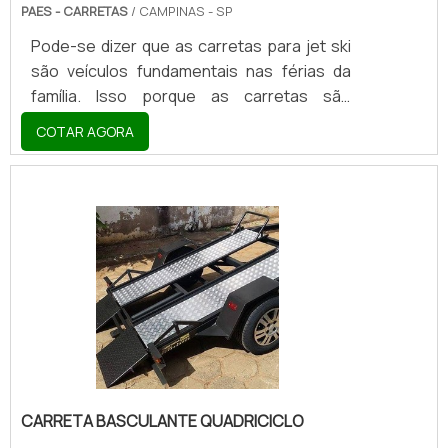
PAES - CARRETAS
/ CAMPINAS - SP
Pode-se dizer que as carretas para jet ski
são veículos fundamentais nas férias da
família. Isso porque as carretas são
veículos que podem transportar os jet skis
COTAR AGORA
em segurança e dentro das leis brasileiras.
No entanto, é fundamental e importante
prestar atenção em outro detalhe
envolvendo esse tipo de veículo. No caso,
estamos falando do fabricante de carreta
de jet skiEstes devem desenvolver todas
as atividades dentro das normas e
especificações exigidas pelos órgãos
regulamentadores e, desse m.
CARRETA BASCULANTE QUADRICICLO