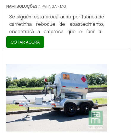
NAMI SOLUÇÕES
/ IPATINGA - MG
Se alguém está procurando por fabrica de
carretinha reboque de abastecimento,
encontrará a empresa que é líder do
mercado. Elaborando uma cotação na
COTAR AGORA
vitrine que se chama Soluções Industriais e
descobrindo a melhor referência em
qualidade do mercado.MAIS DETALHES
SOBRE FABRICA DE CARRETINHA REBOQUE
DE ABASTECIMENTOQuem quer encontrar
fabrica de carretinha reboque de
abastecimento inovadora, acha a Nami
Solucoes. É possível encontrar carr...