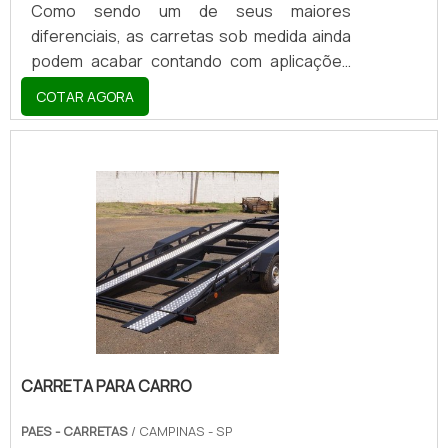
Como sendo um de seus maiores
diferenciais, as carretas sob medida ainda
podem acabar contando com aplicações
residenciais ou “para carga”, quando no
COTAR AGORA
primeiro caso suas aplicações podem valer
às carretas baús e aos transportes de
automotores como jet skis e veículos
offroads. Já no segundo e último deles, os
foodtrucks, as lojas móveis e até mesmo
os animais vivos podem lhe servir em
termos de funcionalidade logística
propriamente dita.VERSATILIDADE DO
EQUIPAMENTOQuando o assunto tra.
CARRETA PARA CARRO
PAES - CARRETAS
/ CAMPINAS - SP