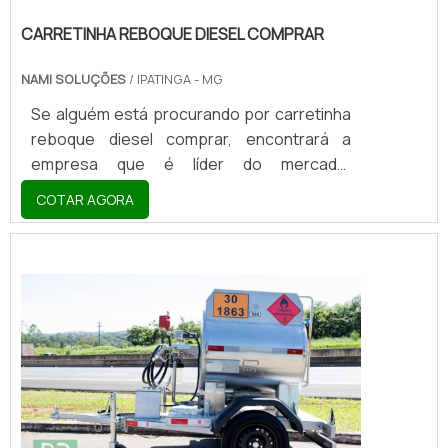
CARRETINHA REBOQUE DIESEL COMPRAR
NAMI SOLUÇÕES
/ IPATINGA - MG
Se alguém está procurando por carretinha
reboque diesel comprar, encontrará a
empresa que é líder do mercado.
Elaborando uma cotação na vitrine que se
COTAR AGORA
chama Soluções Industriais e descobrindo
a melhor referência em qualidade do
mercado.Sim, o lugar certo é aqui ! Quando
o interesse é por carretinha reboque diesel
comprar, com a Nami Solucoes encontrará
excelente custo-benefício com
pagamento acessível.OUTRAS
INFORMAÇÕES SOBRE CARRETINHA...