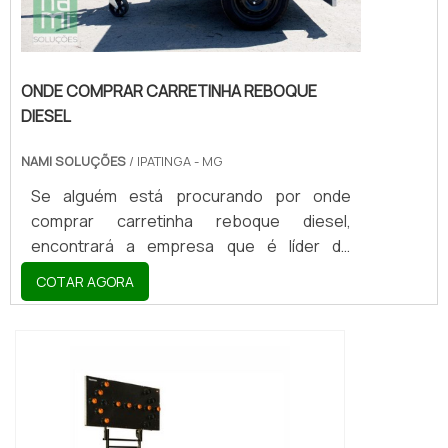
ONDE COMPRAR CARRETINHA REBOQUE
DIESEL
NAMI SOLUÇÕES
/ IPATINGA - MG
Se alguém está procurando por onde
comprar carretinha reboque diesel,
encontrará a empresa que é líder do
mercado. Elaborando uma cotação na
COTAR AGORA
vitrine que se chama Soluções Industriais e
descobrindo a melhor referência em
qualidade do mercado.MAIS DETALHES
SOBRE ONDE COMPRAR CARRETINHA
REBOQUE DIESELQuem pesquisa na
internet por onde comprar carretinha
reboque diesel comprometedora com os