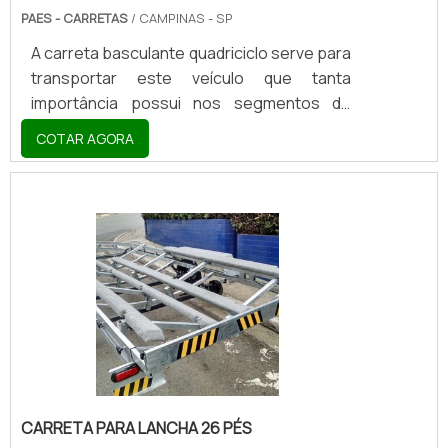
PAES - CARRETAS
/ CAMPINAS - SP
A carreta basculante quadriciclo serve para
transportar este veículo que tanta
importância possui nos segmentos de
corrida de rally, hoobies e momentos de
COTAR AGORA
lazer de uma maneira geral. Constituída por
duas rodas laterais, uma base de ferro
destinada ao engate e uma superfície plana
constituída por metal (normalmente
xadrez), além de contar com vários itens de
segurança como; Trava Automática que se
acopla ao engate do carro, corrente de
segurança e argolas de aço nas laterais do
chassi para amarra.
CARRETA PARA LANCHA 26 PÉS