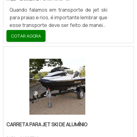
Quando falamos em transporte de jet ski
para praias e rios, é importante lembrar que
esse transporte deve ser feito de maneira
segura, sem colocar em risco as pessoas
COTAR AGORA
que dividem as ruas e estradas com o
automóvel que conduz o jet ski. Esse tipo
de veículo é a carreta. Esta pode ser
conduzida por motoristas que possuam
carta B somado PBT carro + PBt Carreta
até 3500 kg. Quando o jet ski tiver entre
3.500 e 6.000 quilos, a carteira deve ser
tipo C. Acima disso, categoria E.No entanto,
é muito imp.
CARRETA PARA JET SKI DE ALUMÍNIO