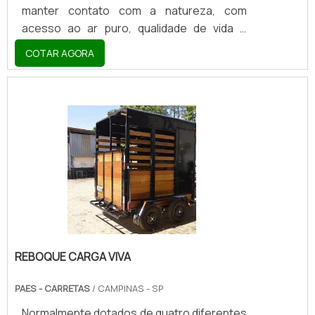
manter contato com a natureza, com
acesso ao ar puro, qualidade de vida e
diminuição do estresse comum do dia a dia.
COTAR AGORA
Entretanto, é impossível acampar sem o
mínimo de conforto. Partindo desse ponto
de vista, a proposta da carreta para
camping é justamente unir as duas coisas:
experiência e conforto em uma aventura
pela natureza.Barracas, tendas e
dormitórios podem ser facilmente
acessados com a carreta para camping, um
acessório que fica instalado na parte infe.
REBOQUE CARGA VIVA
PAES - CARRETAS
/ CAMPINAS - SP
Normalmente dotados de quatro diferentes