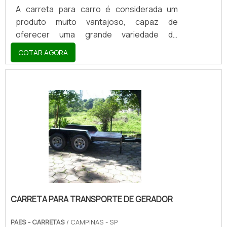
A carreta para carro é considerada um
produto muito vantajoso, capaz de
oferecer uma grande variedade de
benefícios para quem as utiliza, tendo em
COTAR AGORA
vista que com ela é possível transportar
veículos de modo mais ágil, sem a
necessidade de dois motoristas. Na
prática, este tipo de produto pode ser
encontrado no atual mercado no modelo
integral, que mantém o veículo suspenso
por toda a viagem, oferecendo diversos
benefícios nesse tipo de
aplicação.DETALHES SOBRE O
EQUIPAMENTOAo adquirir este tipo de.
CARRETA PARA TRANSPORTE DE GERADOR
PAES - CARRETAS
/ CAMPINAS - SP