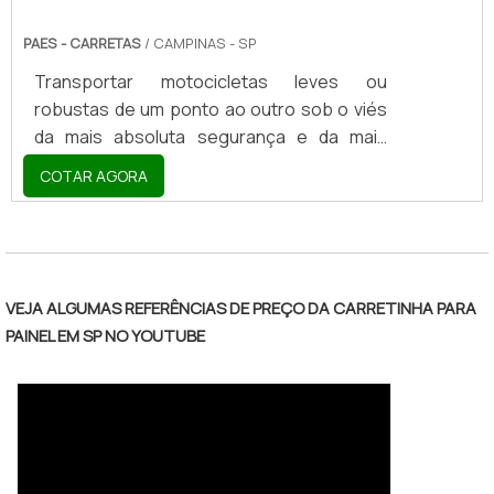
PAES - CARRETAS
/ CAMPINAS - SP
Transportar motocicletas leves ou
robustas de um ponto ao outro sob o viés
da mais absoluta segurança e da mais
completa obediência em termos legais. Se
COTAR AGORA
precisasse ser definida em poucas
palavras, poderiam ser exatamente estas
"
as responsáveis por representarem a
função apta a ser cumprida pela carreta
para 1 moto.DETALHES A RESPEITO DA
VEJA ALGUMAS REFERÊNCIAS DE PREÇO DA CARRETINHA PARA
CARRETA PARA MOTOBase de ferro,
PAINEL EM SP NO YOUTUBE
suportes em alumínio, proteções e guincho
final compõem a ergonomia da carreta para
uma moto, equipamento presente no
universo viá.