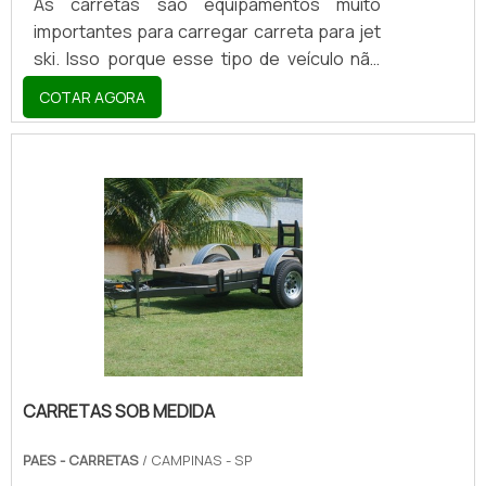
As carretas são equipamentos muito
importantes para carregar carreta para jet
ski. Isso porque esse tipo de veículo não
pode ser transportado dentro de um carro,
COTAR AGORA
por exemplo. Sendo assim, as carretas são
as melhores opções para levar o jet ski
para a praia nas férias da família. Esse tipo
de equipamento é muito resistente e isso
se deve ao fato de que a maioria das
carretas possui fabricação galvanizada, ou
seja, recebe uma camada de zinco metálico
e, desse modo, se mostra mais resistentes
do qu.
CARRETAS SOB MEDIDA
PAES - CARRETAS
/ CAMPINAS - SP