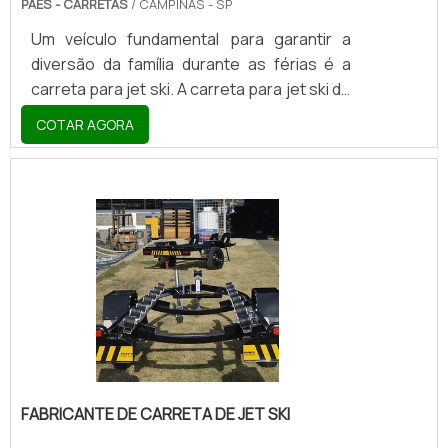
PAES - CARRETAS
/ CAMPINAS - SP
Um veículo fundamental para garantir a
diversão da família durante as férias é a
carreta para jet ski. A carreta para jet ski de
alumínio transportar sua moto aquática
COTAR AGORA
com total segurança e praticidade para que
você possa leva-la para onde quiser com
tranquilidade, sem precisar se preocupar
se o veículo vai sofrer algum tipo de
dano.CARACTERÍSTICAS DESTE MODELO
DE CARRETAVale ressaltar também que
antes de o proprietário adquirir a carreta, é
necessário verificar se todos os
componentes estão fun.
FABRICANTE DE CARRETA DE JET SKI